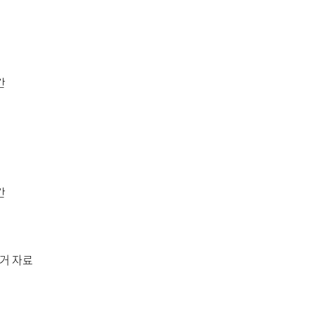
간
간
근거 자료