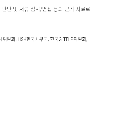
판단 및 서류 심사/면접 등의 근거 자료로
실시위원회, HSK한국사무국, 한국G-TELP위원회,